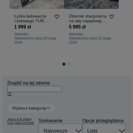
Łyżka ładowacza
Zbiornik stacjonarny
Me
czołowego TUR
na olej napędowy
do
Ursus C-330 C-360
diesel paliwo ropę
dr
1 999 zł
5 995 zł
2 
MF Zetor
200L 400L 1000L
Ur
Wolsztyn
Wolsztyn
Wo
1500L 2500L 5000L
Odświeżono dnia 28 maja
Odświeżono dnia 22 maja
Od
10000L
2026
2026
20
Znajdź na tej stronie
Wybierz kategorię
ZNALEŹLIŚMY
Sortowanie
Opcje przeglądania
136 OGŁOSZEŃ