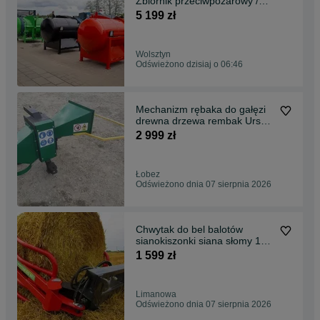
Zbiornik przeciwpożarowy /
Myjka 550L
5 199 zł
Wolsztyn
Odświeżono dzisiaj o 06:46
Mechanizm rębaka do gałęzi
drewna drzewa rembak Ursus
Zetor
2 999 zł
Łobez
Odświeżono dnia 07 sierpnia 2026
Chwytak do bel balotów
sianokiszonki siana słomy 1
lub 2 siłowniki
1 599 zł
Limanowa
Odświeżono dnia 07 sierpnia 2026