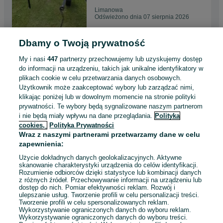
Limanowa
Odświeżono dnia 07 sierpnia 2026
Dbamy o Twoją prywatność
Mechanizm rębaka do gałęzi
drewna drzewa rembak Ursus
My i nasi
447
partnerzy przechowujemy lub uzyskujemy dostęp
Zetor
2 999 zł
do informacji na urządzeniu, takich jak unikalne identyfikatory w
plikach cookie w celu przetwarzania danych osobowych.
Użytkownik może zaakceptować wybory lub zarządzać nimi,
Turek
klikając poniżej lub w dowolnym momencie na stronie polityki
Odświeżono dnia 07 sierpnia 2026
prywatności. Te wybory będą sygnalizowane naszym partnerom
i nie będą miały wpływu na dane przeglądania.
Polityka
cookies,
Polityka Prywatności
Łyżka ze szczotką, z
Wraz z naszymi partnerami przetwarzamy dane w celu
zamiatarką Ładowacz czołowy
zapewnienia:
TUR Ładowarka
3 699 zł
Użycie dokładnych danych geolokalizacyjnych. Aktywne
skanowanie charakterystyki urządzenia do celów identyfikacji.
Rozumienie odbiorców dzięki statystyce lub kombinacji danych
Oborniki
z różnych źródeł. Przechowywanie informacji na urządzeniu lub
Odświeżono dnia 07 sierpnia 2026
dostęp do nich. Pomiar efektywności reklam. Rozwój i
ulepszanie usług. Tworzenie profili w celu personalizacji treści.
Tworzenie profili w celu spersonalizowanych reklam.
Wykorzystywanie ograniczonych danych do wyboru reklam.
Wykorzystywanie ograniczonych danych do wyboru treści.