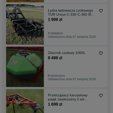
Łyżka ładowacza czołowego
TUR Ursus C-330 C-360 MF
Zetor
1 999 zł
Poddębice
Odświeżono dnia 07 sierpnia 2026
Zbiornik czołowy 1000L
9 499 zł
Kościerzyna
Odświeżono dnia 07 sierpnia 2026
Przetrząsacz karuzelowy
pająk zawieszany 2 wir
zgrabiarka 5 /6 wir
1 699 zł